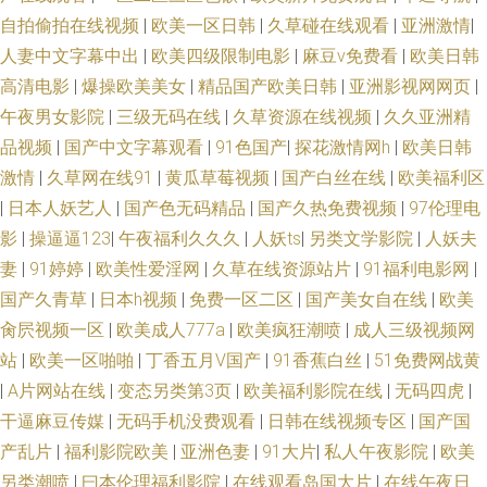
自拍偷拍在线视频
|
欧美一区日韩
|
久草碰在线观看
|
亚洲激情
|
人妻中文字幕中出
|
欧美四级限制电影
|
麻豆v免费看
|
欧美日韩
高清电影
|
爆操欧美美女
|
精品国产欧美日韩
|
亚洲影视网网页
|
午夜男女影院
|
三级无码在线
|
久草资源在线视频
|
久久亚洲精
品视频
|
国产中文字幕观看
|
91色国产
|
探花激情网h
|
欧美日韩
激情
|
久草网在线91
|
黄瓜草莓视频
|
国产白丝在线
|
欧美福利区
|
日本人妖艺人
|
国产色无码精品
|
国产久热免费视频
|
97伦理电
影
|
操逼逼123
|
午夜福利久久久
|
人妖ts
|
另类文学影院
|
人妖夫
妻
|
91婷婷
|
欧美性爱淫网
|
久草在线资源站片
|
91福利电影网
|
国产久青草
|
日本h视频
|
免费一区二区
|
国产美女自在线
|
欧美
肏屄视频一区
|
欧美成人777a
|
欧美疯狂潮喷
|
成人三级视频网
站
|
欧美一区啪啪
|
丁香五月V国产
|
91香蕉白丝
|
51免费网战黄
|
A片网站在线
|
变态另类第3页
|
欧美福利影院在线
|
无码四虎
|
干逼麻豆传媒
|
无码手机没费观看
|
日韩在线视频专区
|
国产国
产乱片
|
福利影院欧美
|
亚洲色妻
|
91大片
|
私人午夜影院
|
欧美
另类潮喷
|
曰本伦理福利影院
|
在线观看岛国大片
|
在线午夜日