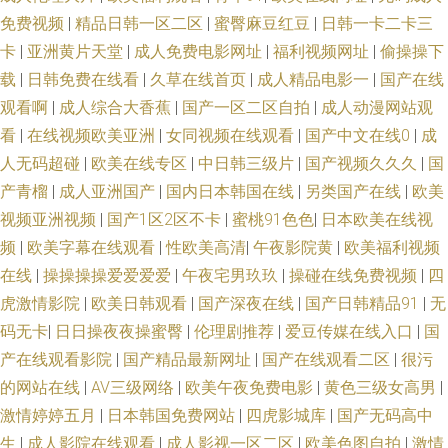
品玖玖 亚州AV福利 A片网页 伊人青青 97AV色导航 亚洲精品日韩中文字幕
免费视频
|
精品日韩一区二区
|
蜜臀麻豆红豆
|
日韩一卡二卡三
卡
|
亚洲黄片天堂
|
成人免费电影网址
|
福利视频网址
|
偷操操下
国产AV不卡看片 伊人福利社 国产第二页 丝袜精品一区在线 91视频免费在线
载
|
日韩免费在线看
|
久草在线首页
|
成人精品电影一
|
国产在线
播放 久草福利免费 影音先锋av资源一区 白丝中出在线观看 91网站色片 丝袜
观看啊
|
成人综合大香蕉
|
国产一区二区自拍
|
成人动漫网站观
看
|
在线视频欧美亚洲
|
女同视频在线观看
|
国产中文在线0
|
成
人妻一区二区三区 麻豆国产作爱91 91av免费视频 黄页永久免费观看 欧美日
人无码超碰
|
欧美在线专区
|
中日韩三级片
|
国产视频久久久
|
国
产青榴
|
成人亚洲国产
|
国内日本韩国在线
|
另类国产在线
|
欧美
韩成人另类 久草在线资源 91夫妻交换视频 国产丝袜91 亚洲色情欧美另类 超
视频亚洲视频
|
国产1区2区不卡
|
蜜桃91色色
|
日本欧美在线视
频
|
欧美字幕在线观看
|
性欧美高清
|
午夜影院黄
|
欧美福利视频
碰91超碰 日本爱爱影院 91社区论坛电影 日韩美女网91 91唐先生探花视频
在线
|
操操操操爱爱爱爱
|
午夜宅男玖玖
|
操碰在线免费视频
|
四
虎激情影院
|
欧美日韩观看
|
国产深夜在线
|
国产日韩精品91
|
无
观看 涩涩资源网 91最新免费网址 亚洲色图9p 国产91在线视频红杏 一区二
码无卡
|
日日操夜夜操蜜臀
|
伦理剧推荐
|
爱豆传媒在线入口
|
国
区剧情视频 超碰91地址 色逼导航视频 91原创国产精品 男人黄色网 91爆操
产在线观看影院
|
国产精品最新网址
|
国产在线观看二区
|
很污
的网站在线
|
AV三级网络
|
欧美午夜免费电影
|
黄色三级女高男
|
黑丝美女 福利AV网址在线 91备用永久地址发布 日韩一级网站 爱爱欧美专区
激情婷婷五月
|
日本韩国免费网站
|
四虎影城库
|
国产无码高中
生
|
成人影院在线观看
|
成人影视一区二区
|
欧美色图自拍
|
激情