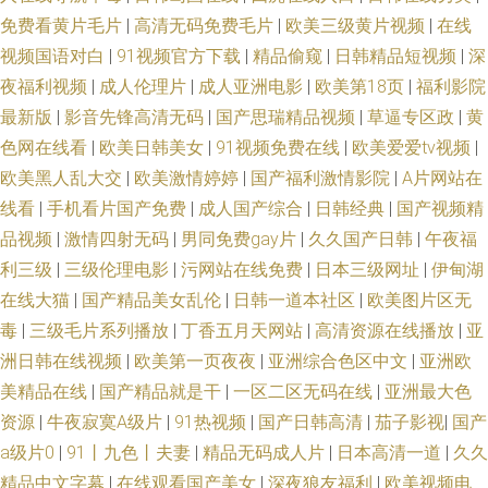
免费看黄片毛片
|
高清无码免费毛片
|
欧美三级黄片视频
|
在线
视频国语对白
|
91视频官方下载
|
精品偷窥
|
日韩精品短视频
|
深
夜福利视频
|
成人伦理片
|
成人亚洲电影
|
欧美第18页
|
福利影院
最新版
|
影音先锋高清无码
|
国产思瑞精品视频
|
草逼专区政
|
黄
色网在线看
|
欧美日韩美女
|
91视频免费在线
|
欧美爱爱tv视频
|
欧美黑人乱大交
|
欧美激情婷婷
|
国产福利激情影院
|
A片网站在
线看
|
手机看片国产免费
|
成人国产综合
|
日韩经典
|
国产视频精
品视频
|
激情四射无码
|
男同免费gay片
|
久久国产日韩
|
午夜福
利三级
|
三级伦理电影
|
污网站在线免费
|
日本三级网址
|
伊甸湖
在线大猫
|
国产精品美女乱伦
|
日韩一道本社区
|
欧美图片区无
毒
|
三级毛片系列播放
|
丁香五月天网站
|
高清资源在线播放
|
亚
洲日韩在线视频
|
欧美第一页夜夜
|
亚洲综合色区中文
|
亚洲欧
美精品在线
|
国产精品就是干
|
一区二区无码在线
|
亚洲最大色
资源
|
牛夜寂寞A级片
|
91热视频
|
国产日韩高清
|
茄子影视
|
国产
a级片0
|
91丨九色丨夫妻
|
精品无码成人片
|
日本高清一道
|
久久
精品中文字幕
|
在线观看国产美女
|
深夜狼友福利
|
欧美视频电