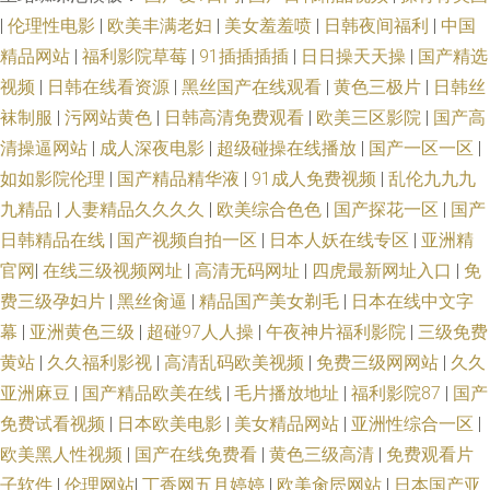
|
伦理性电影
|
欧美丰满老妇
|
美女羞羞喷
|
日韩夜间福利
|
中国
久久 欧美日韩国产a视频 深夜电影院福利深a 久久精品人操人人 天天透伊人
精品网站
|
福利影院草莓
|
91插插插插
|
日日操天天操
|
国产精选
视频
|
日韩在线看资源
|
黑丝国产在线观看
|
黄色三极片
|
日韩丝
久久伊人久久 91白丝操 韩国福利一区二区 91国产精品传媒电影 黃色狼视频
袜制服
|
污网站黄色
|
日韩高清免费观看
|
欧美三区影院
|
国产高
清操逼网站
|
成人深夜电影
|
超级碰操在线播放
|
国产一区一区
|
在线不卡a 国产精品在线1 影音先锋熟女AV 大香蕉之老司机 日本中文一区 欧
如如影院伦理
|
国产精品精华液
|
91成人免费视频
|
乱伦九九九
九精品
|
人妻精品久久久久
|
欧美综合色色
|
国产探花一区
|
国产
美色香蕉视频导航 成人社区男人的天堂 天天干天天干 91影音 欧美艹艹 51色
日韩精品在线
|
国产视频自拍一区
|
日本人妖在线专区
|
亚洲精
官网
|
在线三级视频网址
|
高清无码网址
|
四虎最新网址入口
|
免
色黑料综合 丁香七月婷婷成人 亚州麻豆91av 白丝被内射 91资源网址 91观
费三级孕妇片
|
黑丝肏逼
|
精品国产美女剃毛
|
日本在线中文字
看视频 欧美在线cd人妖视频 欧美性生活 91深夜福利网站 欧美精品久久天 91
幕
|
亚洲黄色三级
|
超碰97人人操
|
午夜神片福利影院
|
三级免费
黄站
|
久久福利影视
|
高清乱码欧美视频
|
免费三级网网站
|
久久
国产A级视频 国产福利精品社 亚洲色图精品一区 阿v视频网站 熟妇人妻一二
亚洲麻豆
|
国产精品欧美在线
|
毛片播放地址
|
福利影院87
|
国产
免费试看视频
|
日本欧美电影
|
美女精品网站
|
亚洲性综合一区
|
三区 91综合资源 伦理视频91 91草莓在线 大香蕉伊人网11 婷婷五月花 91呦
欧美黑人性视频
|
国产在线免费看
|
黄色三级高清
|
免费观看片
子软件
|
伦理网站
|
丁香网五月婷婷
|
欧美肏屄网站
|
日本国产亚
女呦女 欧美老妇OOO 91精品网 黄色壹号视频 九九成人精品 人妻97资源站