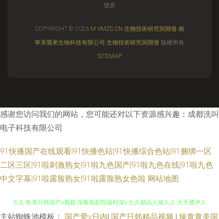
號房
COPYRIGHT © 2026
M.VMZS.CN
生物技術研究與開發
南
寧美襲來生物科技有限公司
生物技術研究與開發
版權所有
SITEMAP
感谢您访问我们的网站，您可能还对以下资源感兴趣：成都洗叫
电子科技有限公司
91快播国产在线观看|91快播色站|91快播综合色站|91捆绑一区
二区三区|91啦刺激熟女|91啦九色国产|91啦九色在线|91啦九色
中文字幕|91啦露脸熟女|91啦露脸熟女色啦
网站地图
主站蜘蛛池模板：
国产爱v日内
|
国产日韩精品视频
|
操青青美国
不卡的a在线 肏屄视频在线观看 狠狠撸撸网 婷婷第五页 有码中字 国产午夜