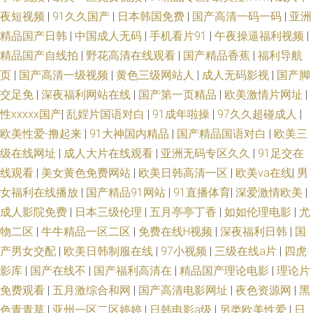
夜短视频
|
91久久国产
|
日本韩国免费
|
国产高清一码一码
|
亚洲
精品国产日韩
|
中国成人无码
|
手机看片91
|
午夜操逼福利视频
|
精品国产自线拍
|
野花高清在线观看
|
国产精品香蕉
|
福利导航
页
|
国产高清一级视频
|
黄色三级网站人
|
成人无码影视
|
国产脚
交足免
|
深夜福利网站在线
|
国产第一页精品
|
欧美激情片网址
|
性xxxxx国产
|
乱婬片国语对白
|
91成年啦操
|
97久久超碰成人
|
欧美性爱-撸起来
|
91大神国内精品
|
国产精品国语对白
|
欧美三
级在线网址
|
成人大片在线观看
|
亚洲无码专区久久
|
91足交在
线观看
|
美女黄色免费网站
|
欧美日韩高清一区
|
欧美va在线
|
男
女福利在线播放
|
国产精品91网站
|
91直播体育
|
深爱激情欧美
|
成人影院免费
|
日本三级伦理
|
五月亭亭丁香
|
如如伦理电影
|
尤
物二区
|
牛牛精品一区二区
|
免费在线H视频
|
深夜福利日韩
|
国
产男女交配
|
欧美日韩制服在线
|
97小视频
|
三级在线a片
|
四虎
影库
|
国产在线不
|
国产福利高清在
|
精品国产理论电影
|
理论片
免费观看
|
五月激综合和网
|
国产高清电影网址
|
夜色资源网
|
黑
色青青草
|
亚州一区二区婷婷
|
日韩电影a级
|
另类欧美性爱
|
日