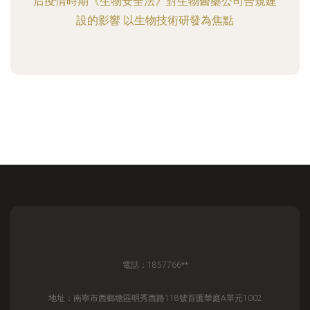
后疫情時期《生物安全法》對生物醫藥公司合規建
設的影響 以生物技術研發為焦點
電話：1857766**
地址：南寧市西鄉塘區明秀西路118號百匯華庭A單元1002