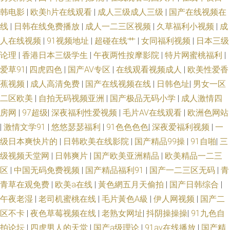
韩电影
|
欧美h片在线观看
|
成人三级成人三级
|
国产在线视频在
线
|
日韩在线免费播放
|
成人一二三区视频
|
久草福利小视频
|
成
人在线视频
|
91视频地址
|
超碰在线艹
|
女同福利视频
|
日本三级
论理
|
香港日本三级学生
|
午夜两性按摩影院
|
特片网蜜桃福利
|
爱草91
|
四虎四色
|
国产AV专区
|
在线观看视频成人
|
欧美性爱香
蕉视频
|
成人高清免费
|
国产在线视频在线
|
日韩色址
|
男女一区
二区欧美
|
自拍无码视频亚洲
|
国产极品无码小学
|
成人激情四
房网
|
97超级
|
深夜福利性爱视频
|
毛片AV在线观看
|
欧洲色网站
|
激情文学91
|
悠悠瑟瑟福利
|
91色色色色
|
深夜爱福利视频
|
一
级日本爽快片的
|
日韩欧美在线影院
|
国产精品99操
|
91自啪
|
三
级视频天堂网
|
日韩爽片
|
国产欧美亚洲精品
|
欧美精品一二三
区
|
中国无码免费视频
|
国产精品福利91
|
国产一二三区无码
|
青
青草在观免费
|
欧美a在线
|
黃色網五月天偷拍
|
国产日韩综合
|
午夜老湿
|
老司机蜜桃在线
|
毛片黃色A級
|
伊人网视频
|
国产二
区不卡
|
夜色草莓视频在线
|
老熟女网址
|
抖阴操操操
|
91九色自
拍论坛
|
四虎男人的天堂
|
国产a级理论
|
91av在线播放
|
国产精