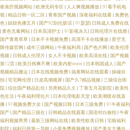
夜肏屄视频网站
|
欧洲无码专区
|
人人爽视频播放
|
91看手机电
视
|
精品日韩一区二区
|
青青国产视频
|
深夜福利在线看
|
免费色
色
|
妞妞色播五月
|
国产92刮伦脏话
|
91瑟瑟
|
日韩成人免费在线
|
黄色无毒网站
|
日本高清护士
|
91影视永久
|
日韩伦理片在线擼
|
国产青青草草
|
日本不卡视频免费
|
高清不卡在线播放
|
星空无
限传媒官网
|
成年三级网站
|
午夜福利局
|
国产色片网
|
欧美伦理
视频
|
日韩成人伦理片
|
女人不卡视频
|
欧美高清在线
|
国产视频
第12页
|
欧美日韩爽不爽
|
欧美内射www
|
日本韩国成人
|
国产
视频精品搬运
|
日本在线视频免费
|
搞黄网站在线观看
|
操碰自
拍
|
宅宅网伦理
|
日皮高潮视屏
|
国产久7精品视频
|
三级综合医
院
|
综合国产精品乱伦
|
另类精品久久
|
丁香五月花影院
|
欧美性
色生活
|
午夜福利理伦片
|
日本伦理电影天堂
|
欧美潮喷在线直
播
|
91视频免费大全
|
国产视频日韩
|
日本三级免费
|
91午夜福利
国产
|
国产精品三级在
|
日韩精品在线观看
|
国语对白偷拍
|
午夜
福利视频男男
|
最新三级网站在线
|
欧美性欧美日韩
|
宅狼福利
影院
|
福利日韩第一导航
|
小草免费视频播放
|
国产美女主播自