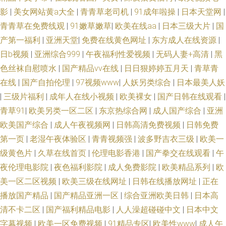
影
|
美女网站黄a大全
|
青青草老司机
|
91成年啦操
|
日本天堂网
|
青青草在免费线观
|
91嫩草嫩草
|
欧美在线aa
|
日本三级大片
|
国
产第一福利
|
亚洲天堂
|
免费在线黄色网址
|
东方成人在线资源
|
日b视频
|
亚洲综合999
|
午夜福利性爱视频
|
无码人妻+高清
|
黑
色丝袜自慰喷水
|
国产精品vv在线
|
日日狠婷婷五月天
|
青草青
在线
|
国产自拍伦理
|
97视频www
|
人妖另类综合
|
日本最美人妖
|
三级片福利
|
成年人在线小视频
|
欧美裸女
|
国产日韩在线观看
|
青草91
|
欧美另类一区二区
|
东京热综合网
|
成人国产综合
|
亚洲
欧美国产综合
|
成人午夜视频网
|
日韩高清免费视频
|
日韩免费
第一页
|
老湿午夜体验区
|
青青视频强
|
波多野吉衣三级
|
欧美一
级黄色片
|
久草在线首页
|
伦理电影香港
|
国产拳交在线观看
|
午
夜伦理电影院
|
夜色福利影院
|
成人免费影院
|
欧美精品系列
|
欧
美一区二区视频
|
欧美三级在线网址
|
日韩在线播放网址
|
正在
播放国产精品
|
国产精品亚洲一区
|
综合亚洲欧美日韩
|
日本高
清不卡二区
|
国产福利精品电影
|
人人澡超碰碰中文
|
日本中文
字幕视频
|
欧美一区免费视频
|
91精品专区
|
欧美性www
|
成人午