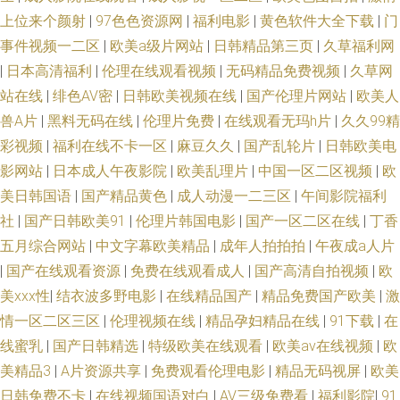
熟女自接 超碰669 亚州日韩视频 户外露出在线免费观看 91V一区二区 91熟
上位来个颜射
|
97色色资源网
|
福利电影
|
黄色软件大全下载
|
门
事件视频一二区
|
欧美a级片网站
|
日韩精品第三页
|
久草福利网
女喷水 欧美一区二区无码免费 久久一区在线观看 国产TS伪娘 亚洲精品99久
|
日本高清福利
|
伦理在线观看视频
|
无码精品免费视频
|
久草网
久 黄污网站 91毛片视频软件 日本啊v在线 a片大区 91免费在线免费观看视频
站在线
|
绯色AV密
|
日韩欧美视频在线
|
国产伦理片网站
|
欧美人
兽A片
|
黑料无码在线
|
伦理片免费
|
在线观看无玛h片
|
久久99精
欧美性爱首页 avtt偷情 日韩在线色图观看 97人妻人人操人人爽 日韩综合专
彩视频
|
福利在线不卡一区
|
麻豆久久
|
国产乱轮片
|
日韩欧美电
影网站
|
日本成人午夜影院
|
欧美乱理片
|
中国一区二区视频
|
欧
区 操欧美老女人 日韩欧美a片在线观看 91偷怕 人人爱av 岛国欧美成人在线
美日韩国语
|
国产精品黄色
|
成人动漫一二三区
|
午间影院福利
社
|
国产日韩欧美91
|
伦理片韩国电影
|
国产一区二区在线
|
丁香
不卡 天堂色网站 91美女被操 九re精品视频 91九色蝌蚪熟女成人 欧美色图主
五月综合网站
|
中文字幕欧美精品
|
成年人拍拍拍
|
午夜成a人片
|
国产在线观看资源
|
免费在线观看成人
|
国产高清自拍视频
|
欧
播福利 国产熟女精品在线 91官方网页入口在线观看 久久精品久久 91九色蝌
美xxx性
|
结衣波多野电影
|
在线精品国产
|
精品免费国产欧美
|
激
蚪熟女 久久国产久 91秒拍福利视频 91大神影音 91福利姬视频 青青艹在线
情一区二区三区
|
伦理视频在线
|
精品孕妇精品在线
|
91下载
|
在
线蜜乳
|
国产日韩精选
|
特级欧美在线观看
|
欧美aⅴ在线视频
|
欧
观看 伊人av天堂 欧美日韩成人综合视频 91小仙女丝袜 三级黄在线看看 不卡
美精品3
|
A片资源共享
|
免费观看伦理电影
|
精品无码视屏
|
欧美
日韩免费不卡
|
在线视频国语对白
|
AV三级免费看
|
福利影院
|
91