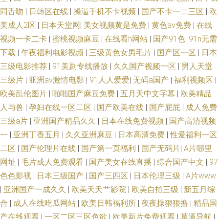
同舌吻
|
日韩区在线
|
操逼手机不卡视频
|
国产不卡一二三区
|
欧
美成人2区
|
日本天堂网
|
美女视频黄是免费
|
黄色av免费
|
在线
视频一卡二卡
|
蜜桃视频麻豆
|
在线看h网站
|
国产91色
|
91n无需
下载
|
午夜福利电影视频
|
三级黄色女男毛片
|
国产区一区
|
日本
三级电影推荐
|
91美剧专线播放
|
久久国产视频一区
|
男人天堂
三级片
|
亚洲av激情电影
|
91人人爱爱
|
无码a国产
|
福利视频区
|
欧美乱伦图片
|
啪啪国产麻豆免费
|
五月天中文字幕
|
欧美精品
人与兽
|
孕妇在线一区二区
|
国产欧美在线
|
国产屁屁
|
成人免费
三级a片
|
亚洲国产精品久久
|
日本在线免费视频
|
国产高清视频
一
|
亚洲丁香五月
|
久久亚洲麻豆
|
日本高清免费
|
性爱福利一区
二区
|
国产伦理片在线
|
国产第一页福利
|
国产无码片
|
A片哪里
网址
|
毛片成人免费观看
|
国产美女在线直播
|
综合国产中文
|
97
色色影视
|
日本三级国产
|
国产三四区
|
日本伦理三级
|
A片www
|
亚洲国产一成久久
|
欧美天天艹影院
|
欧美自拍三级
|
新五月综
合
|
成人在线吃瓜网站
|
欧美日韩福利所
|
夜夜操狠狠撸
|
精品国
产在线观看
|
一区二区三区色欲
|
欧美新片免费观看
|
草逼导航
|