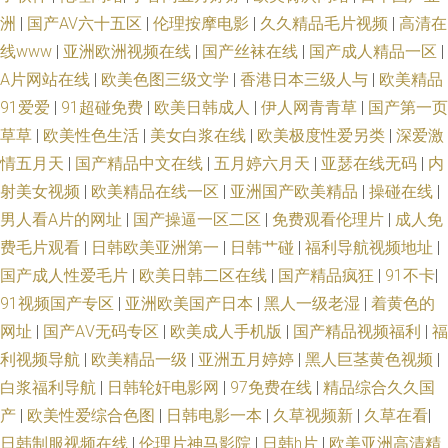
洲
|
国产AV六十五区
|
伦理按摩电影
|
久久精品毛片视频
|
高清在
AV免费福利 亚洲在看97 99微拍福利视频 日韩精彩视频 91青青视频 老湿福
线www
|
亚洲欧洲视频在线
|
国产丝袜在线
|
国产成人精品一区
|
A片网站在线
|
欧美色图三级文学
|
香港日本三级人与
|
欧美精品
利社嗯嗯啊啊 91操操网站 精品人妻久久 一区一区一去二级 日韩无码第12页
91爱爱
|
91超碰免费
|
欧美日韩成人
|
伊人网青青草
|
国产第一页
草草
|
欧美性色生活
|
美女白浆在线
|
欧美极度性爱另类
|
深爱激
久久成人国产 91大神西瓜 国产在线啪啪 亚洲久久成人片 东方成人AV在线观
情五月天
|
国产精品中文在线
|
五月婷六月天
|
亚瑟在线无码
|
内
射美女视频
|
欧美精品在线一区
|
亚洲国产欧美精品
|
操碰在线
|
看 91c网站 91tv福利视频 国产a91精选 日比打炮 午夜蜜桃888不卡 91巨乳
男人看A片的网址
|
国产操逼一区二区
|
免费观看伦理片
|
成人免
费毛片观看
|
日韩欧美亚洲第一
|
日韩艹碰
|
福利导航视频地址
|
97亚洲手机在线观看 国产日批 人人艹超碰 中日韩伦日幕视频 91大神系列在
国产成人性爱毛片
|
欧美日韩二区在线
|
国产精品疯狂
|
91不卡
|
线观看 av成人导航版 欧美亚操B 91好图推荐 黄污视频在线观看 五月天亭亭
91视频国产专区
|
亚洲欧美国产日本
|
黑人一级老湿
|
着黄色的
网址
|
国产AⅤ无码专区
|
欧美成人手机版
|
国产精品视频福利
|
福
色 91看片丝袜美腿日逼 福利视频91 日韩网址福利导航 91日皮子 韩国久久
利视频导航
|
欧美精品一级
|
亚洲五月婷婷
|
黑人巨茎黄色视频
|
白浆福利导航
|
日韩轮奸电影网
|
97免费在线
|
精品综合久久国
精品 人妻精品免费 51无码高清小视频 91真人免费看 国产日韩乱码 无码a级
产
|
欧美性爱综合色图
|
日韩电影一本
|
久草视频新
|
久草在看
|
日韩制服视频在线
|
伦理片神马影院
|
日韩h片
|
欧美亚洲高清精