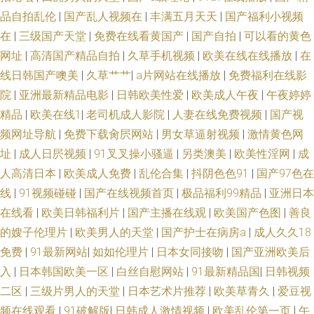
品自拍乱伦
|
国产乱人视频在
|
丰满五月天天
|
国产福利小视频
在
|
三级国产天堂
|
免费在线看黄国产
|
国产自拍
|
可以看的黄色
网址
|
高清国产精品自拍
|
久草手机视频
|
欧美在线在线播放
|
在
线日韩国产噢美
|
久草艹艹
|
a片网站在线播放
|
免费福利在线影
院
|
亚洲最新精品电影
|
日韩欧美性爱
|
欧美成人午夜
|
午夜婷婷
精品
|
欧美在线1
|
老司机成人影院
|
人妻在线免费视频
|
国产视
频网址导航
|
免费下载肏屄网站
|
男女草逼射视频
|
激情黄色网
址
|
成人日屄视频
|
91叉叉操小骚逼
|
另类澳美
|
欧美性淫网
|
成
人高清日本
|
欧美成人免费
|
乱伦合集
|
抖阴色色91
|
国产97色在
线
|
91视频碰碰
|
国产在线视频首页
|
极品福利99精品
|
亚洲日本
在线看
|
欧美日韩福利片
|
国产主播在线观
|
欧美国产色图
|
善良
的嫂子伦理片
|
欧美男人的天堂
|
国产护士在病房a
|
成人久久18
免费
|
91最新网站
|
如如伦理片
|
日本女同接吻
|
国产亚洲欧美后
入
|
日本韩国欧美一区
|
白丝自慰网站
|
91最新精品国
|
日韩视频
二区
|
三级片男人的天堂
|
日本艺术片推荐
|
欧美草青久
|
爱豆视
频在线观看
|
91破解版
|
日韩成人激情视频
|
欧美乱伦第一页
|
午