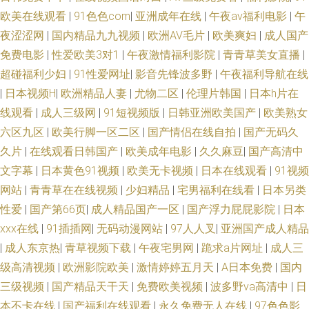
91福利视频 少妇影院一区 97福利视频 国产成人片 国产九九精品在线 国产群
欧美在线观看
|
91色色com
|
亚洲成年在线
|
午夜av福利电影
|
午
夜涩涩网
|
国内精品九九视频
|
欧洲AV毛片
|
欧美爽妇
|
成人国产
pAV视频 性爱剧场 四虎院网站 不卡的国产AV 国产欧美久久另类精品 www91
免费电影
|
性爱欧美3对1
|
午夜激情福利影院
|
青青草美女直播
|
超碰福利少妇
|
91性爱网址
|
影音先锋波多野
|
午夜福利导航在线
传媒 婷婷五月天女人图 久久九九网站 国精自拍 91九色人妻蝌蚪 免费成人
|
日本视频H
|
欧洲精品人妻
|
尤物二区
|
伦理片韩国
|
日本h片在
阿V视频免费播放在线 日韩精品久久 九色PORNY95 国产精品码在线 91网黄
线观看
|
成人三级网
|
91短视频版
|
日韩亚洲欧美国产
|
欧美熟女
六区九区
|
欧美行脚一区二区
|
国产情侣在线自拍
|
国产无码久
入口 日韩精品卡一卡二 激情文学人妻中文字幕 草莓视频免费看 91福利区 久
久片
|
在线观看日韩国产
|
欧美成年电影
|
久久麻豆
|
国产高清中
文字幕
|
日本黄色91视频
|
欧美无卡视频
|
日本在线观看
|
91视频
久午夜国产精品 91视频国产网址 色图肏肏肏 日韩毛码片 91桃色神马 一本道
网站
|
青青草在在线视频
|
少妇精品
|
宅男福利在线看
|
日本另类
性爱
|
国产第66页
|
成人精品国产一区
|
国产浮力屁屁影院
|
日本
Av在线资源站 深爱五月天激情 麻豆九一天美 99国产福利导航 亚洲天堂三级
xxx在线
|
91插插网
|
无码动漫网站
|
97人人叉
|
亚洲国产成人精品
片 狠狠色一区二区 91传媒视频在线观看 老司机福利91视频 影音先锋久久资
|
成人东京热
|
青草视频下载
|
午夜宅男网
|
跪求a片网址
|
成人三
级高清视频
|
欧洲影院欧美
|
激情婷婷五月天
|
A日本免费
|
国内
源 91国内视频在线播放 五月丁香啪啪 老司机黄页 婷婷在线一区 91n日日视
三级视频
|
国产精品天干天
|
免费欧美视频
|
波多野va高清中
|
日
本不卡在线
|
国产福利在线观看
|
永久免费无人在线
|
97色色影