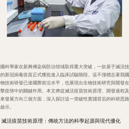
我國科學家在新興傳染病防治領域取得重大突破，一款基于滅活
術的新冠病毒疫苗正式獲批進入臨床試驗階段。這不僅標志著我
生物技術研發已達國際前沿水平，也展現出生物技術研究與開發
抗擊疫情中的關鍵作用。本文將從滅活疫苗技術原理、開發過程
未來發展方向三個方面，深入探討這一突破性實踐背后的科研思
與啟示。
1. 滅活疫苗技術原理：傳統方法的科學起源與現代優化