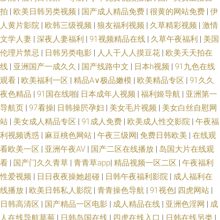
拍
|
欧美日韩另类视频
|
国产成人精品免费
|
很黄的网站免费
|
伊
人黄片影院
|
欧韩三级视频
|
狼友福利视频
|
久草精彩视频
|
激情
文学人妻
|
深夜人妻福利
|
91视频精品在线
|
久草午夜福利
|
美国
伦理片禁忌
|
日韩另类电影
|
人人干人人摸豆花
|
欧美天天拍在
线
|
亚洲国产一成久久
|
国产线路中文
|
日本h视频
|
91九色在线
观看
|
欧美福利一区
|
精品A∨极品嫩模
|
欧美精品专区
|
91久久
夜色精品
|
91国在线啪
|
日本成年人视频
|
福利姬导航
|
亚洲第一
导航页
|
97看操
|
日韩操屄孕妇
|
美女毛片视频
|
美女白丝自慰网
站
|
美女成人精品专区
|
91成人免费
|
欧美成人性交影院
|
午夜福
利视频诱惑
|
麻豆桃色网站
|
午夜三级网
|
免费日韩欧美
|
在线观
看欧美一区
|
亚洲午夜AV
|
国产二区在线播放
|
岛国大片在线观
看
|
国产门久久青草
|
青青草app
|
精品视频一区二区
|
午夜福利
性爱视频
|
日日夜夜操她超碰
|
日韩午夜福利影院
|
成人福利在
线播放
|
欧美日韩私人影院
|
青青操色导航
|
91视色
|
四虎网站
|
日韩高清区
|
国产精品一区电影
|
成人精品在线
|
亚洲色淫网
|
成
人在线导航草莓
|
日韩岛国在线
|
四虎在线入口
|
日韩在线另类
|