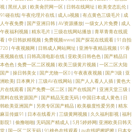
频网址 91瑟瑟CC涩咪 无码免费视频 伦理片网站 www欧美日韩成人黄 91九
视
|
黑丝人妖
|
欧美肏屄网一区
|
日韩在线网址
|
欧美变态乱伦
|
91碰在线
|
午夜伦理片在线
|
成人a视频
|
有点黄色三级毛片
|
成
色屁股 男人的狼人的天堂 波多野结依 精品国产乱 视频在线国产 一级肏屄视
人午夜免费
|
国产亚洲日韩
|
AV资源播放
|
一级女人片免费
|
成人
午夜福利视频
|
精东毛片
|
三级在线网站播放
|
青草青青在线观
频区 日本免费天堂久久 久久国产精品嫩草 国产成人精品玖玖 91TS伪娘在线
看
|
中日韩妖精视频
|
免费视频www
|
国产探花在线观看
|
91自拍
观看 日本a区 精品久久中文久久 91网站快播传媒 国产一级九九久久 91九色
720
|
午夜视频网
|
日韩成人网站网址
|
亚洲午夜精品视频
|
91香
蕉视频在线
|
日韩高清电影在线
|
亚欧美日韩色色
|
国产精品日
蝌蚪熟女成人 污影院啪啪啪麻豆 国产精品麻豆久久网站 91熟女黑丝 日韩无
本色色
|
免费一区二区视频
|
欧美三级黄片视频
|
一区二区大陆
国产
|
操日韩美女
|
国产尤物一区0
|
午夜夜夜视频
|
国产3级
|
亚
码视频网 日韩成人在线免費网站 久草福利免费在线观看 三级免费大黄 99热
洲欧美
|
日本爽片
|
三级AV在线网站
|
国产人人看人人插
|
黄色大
片在线观看
|
国产免费一区二区
|
国产在线国产
|
亚洲天堂三级
|
无码导航 91tv在线网站 日韩超碰手机福利 黄色片在线免费观看 91传媒在线
黑料在线资源国产
|
国产精品无套无码
|
中国日本成人黄色
|
日
韩欧美亚洲国产
|
另类专区国产精品
|
欧美极度性爱另类
|
精东
观看入口 九九热精品国产 免费福利网站 91最新地址永久入口 先锋资源成人
麻豆传媒91
|
日本在线看片
|
三级黄网视频
|
久久福利影视
|
福利
av 九一福利社
影院1
|
偷撸啪啪
|
无码国产精成人
|
5月5婷婷网
|
亚洲欧美日韩天
堂
|
国一区二区无码
|
91桃色在线观看
|
av在线吧擦吧擦
|
日本女