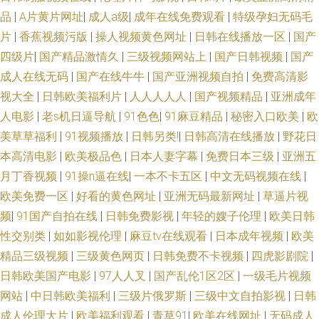
视频 91秒拍福利视频 精品久久国产久久 午夜少妇成人导航 成人无码人妻 日
品
|
A片黄片网址
|
成人a级
|
成年在线免费观看
|
特级孕妇无码毛
片
|
香蕉视频污版
|
操人视频黄色网址
|
日韩在线播放一区
|
国产
韩三级视频 91福利二区 超碰在线9797人妻 俺去也俺去啦 91视频第一页 九
四级片
|
国产精品激情久
|
三级视频网站上
|
国产日韩视频
|
国产
九热色色 亚洲一区二区三区人妻 99热青草丁香社区 国产精品在线1 久久肏
成人在线无码
|
国产在线牛牛
|
国产亚洲视频自拍
|
免费高清影
视大全
|
日韩欧美福利片
|
人人人人人
|
国产视频精品
|
亚洲成年
屄视频收看 日韩123区 成人亚洲欧美网 男女91视频 91看片看 国产人妖一区
人电影
|
老s机日逼导航
|
91色色
|
91麻豆精品
|
秘密入口欧美
|
欧
美草草福利
|
91视频播放
|
日韩另类!
|
日韩高清在线播放
|
野花日
二区视频 日韩av在线网址 成人福利视频在线导航 欧美性爱nav 91专区探花
本高清电影
|
欧美极品色
|
日本人妻字幕
|
免费日本三级
|
亚洲五
月丁香视频
|
91操n逼在线
|
一本不卡五区
|
中文无码视频在线
|
久久国产精品福利色欲 伊人性生789活在线 www97人妻网 欧美日韩三级网
欧美免费一区
|
好看的黄色网址
|
亚洲无码最新网址
|
草逼片视
址 91高清视频网站 国产福利第一页 日韩国产熟女网站 国产日日夜夜艹 日韩
频
|
91国产自拍在线
|
日韩免费影视
|
年轻的嫂子伦理
|
欧美日韩
性交别类
|
如如影视伦理
|
麻豆tv在线观看
|
日本成年视频
|
欧美
51页 成人超碰 人人人a∨av 91大神影音 久久亚洲天堂 东方AV免费看 最新先
精品三级视频
|
三级黄色网页
|
日韩免费不卡视频
|
四虎影剧院
|
日韩欧美国产电影
|
97人人叉
|
国产乱伦1区2区
|
一级毛片视频
锋资源av 超碰在线社区 日韩网址在线 91Ncom在线 91社区观看 国产成人精
网站
|
中日韩欧美福利
|
三级片俄罗斯
|
三级中文自拍影视
|
日韩
成人伦理大片
|
欧美福利观看
|
青草91
|
欧美在线网址
|
无码成人